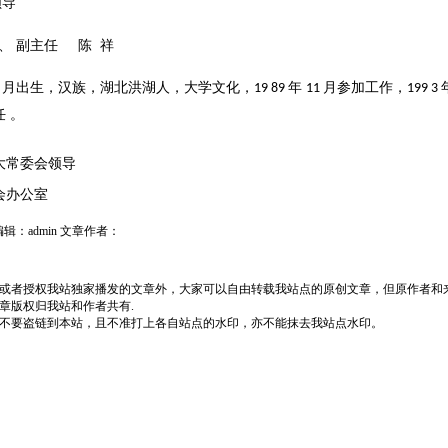
领导
、
副主任
陈
祥
月出生，汉族，湖北洪湖人，大学文化，
年
月参加工作，
2
19 89
11
199 3
任 。
大常委会领导
会办公室
辑：admin 文章作者：
或者授权我站独家播发的文章外，大家可以自由转载我站点的原创文章，但原作者和
章版权归我站和作者共有.
不要盗链到本站，且不准打上各自站点的水印，亦不能抹去我站点水印。