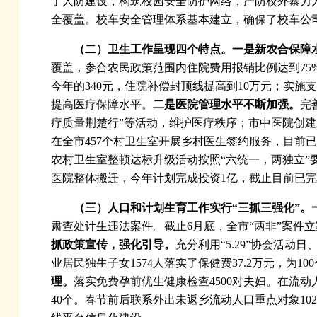
了人防建设，构筑校园安全防护网络，严防校外暴力
全覆盖。校车安全管理体系基本建立，确保了校车公
（二）卫生工作呈现四个特点。一是
新农合保障
覆盖，参合农民政策范围内住院费用报销比例达到75%
今年的340元，住院补偿封顶线提高到10万元；实
提高医疗保障水平。
二是医院管理水平不断加强。
完
疗质量荆楚行”等活动，维护医疗秩序；市中医院创建
在全市457个村卫生室开展乡村医生签约服务，目前已签
农村卫生室整顿达标升级活动按照“六统一，两独立”
医院整体搬迁，今年计划完成投资1亿，截止目前已完成
（三）人口和计划生育工作实行“三抓三强化”。
肃查处计生违法案件。截止6月底，全市“两非”案件立案
抓政策宣传，强化引导。
充分利用“5.29”协会活动
业居民独生子女1574人落实了保健费37.2万元，为1
理。
落实免费孕前优生健康检查4500对夫妇。在流
40个。春节前后联系外出未返乡流动人口重点对象102