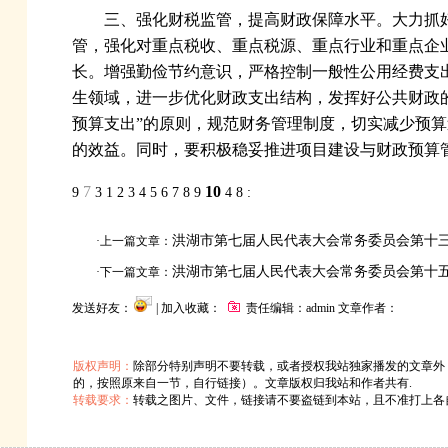
三、强化财税监管，提高财政保障水平。大力抓
管，强化对重点税收、重点税源、重点行业和重点企
长。增强勤俭节约意识，严格控制一般性公用经费支出
生领域，进一步优化财政支出结构，发挥好公共财政
预算支出”的原则，规范财务管理制度，切实减少预
的效益。同时，要积极稳妥推进项目建设与财政预算
7
10
9
3
1
2
3
4
5
6
7
8
9
4
8
:
洪湖市第七届人民代表大会常务委员会第十
·上一篇文章：
洪湖市第七届人民代表大会常务委员会第十
·下一篇文章：
发送好友：
| 加入收藏：
责任编辑：admin 文章作者：
版权声明：
除部分特别声明不要转载，或者授权我站独家播发的文章外
的，按照原来自一节，自行链接）。文章版权归我站和作者共有.
转载要求：
转载之图片、文件，链接请不要盗链到本站，且不准打上各